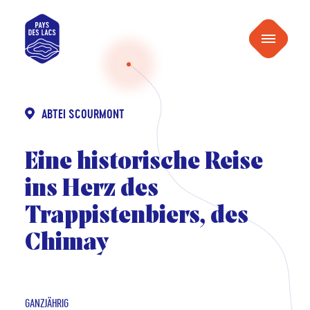
inhalt
Pays
springen
Menu
des
Lacs
ABTEI SCOURMONT
Eine historische Reise
ins Herz des
Trappistenbiers, des
Chimay
GANZJÄHRIG