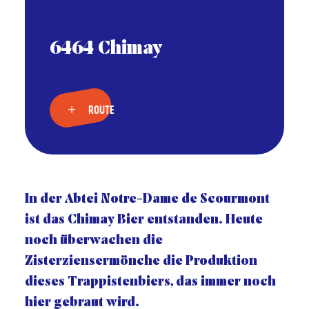
6464 Chimay
ROUTE
In der Abtei Notre-Dame de Scourmont
ist das Chimay Bier entstanden. Heute
noch überwachen die
Zisterziensermönche die Produktion
dieses Trappistenbiers, das immer noch
hier gebraut wird.