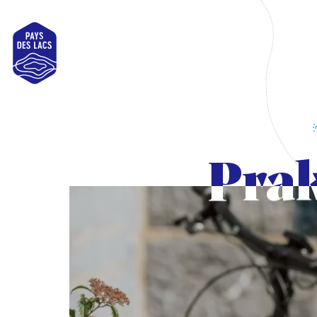
Pays
des
Lacs
Prak
Prak