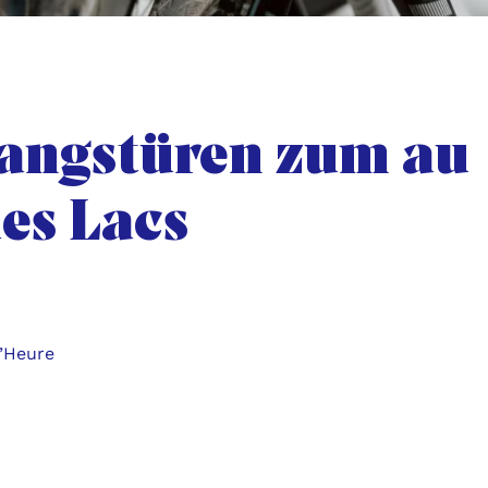
gangstüren zum au
es Lacs
d’Heure