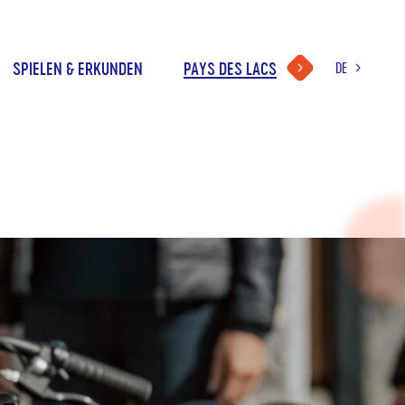
SPIELEN & ERKUNDEN
PAYS DES LACS
DE
WAHL
DER
FR
SPRACHE
NL
EN