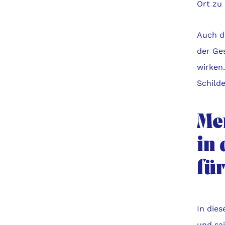
Ort zu 
Auch d
der Ges
wirken
Schilde
Me
in 
fü
In dies
und sa