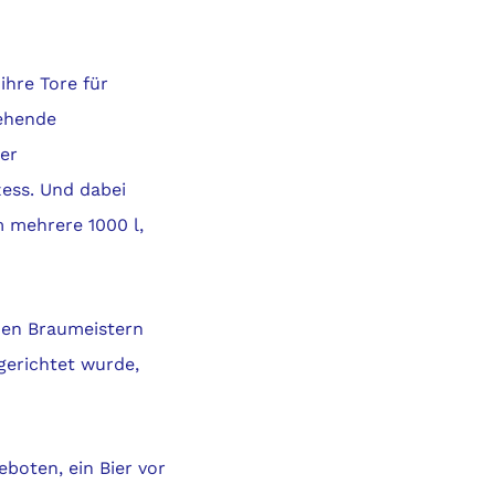
ihre Tore für
gehende
der
ess. Und dabei
m mehrere 1000 l,
den Braumeistern
gerichtet wurde,
eboten, ein Bier vor