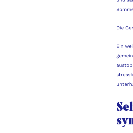
Sommer
Die Ger
Ein wei
gemein
austobe
stress
unterha
Se
sy