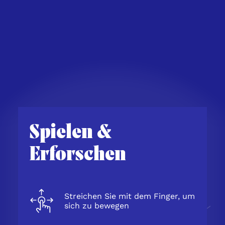
inhalt
Interessen
Liste
Pays
springen
der
Menu
des
Herausforderungen
Lacs
Close
Déjà un compte ?
Spielen &
Erforschen
Email
Passwort
Streichen Sie mit dem Finger, um
sich zu bewegen
Passwort vergessen?