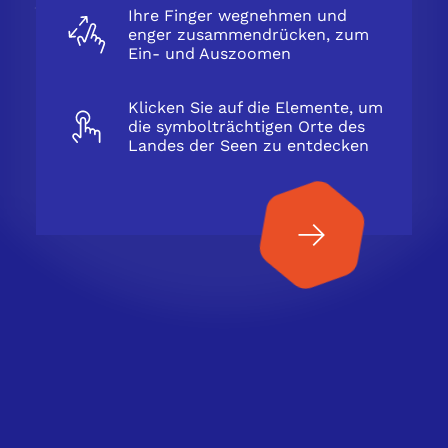
Ihre Finger wegnehmen und
enger zusammendrücken, zum
SICH VERBINDEN
Ein- und Auszoomen
Klicken Sie auf die Elemente, um
die symbolträchtigen Orte des
Wir möchten gerne Cookies
Envie de jouer et de sauver les
Landes der Seen zu entdecken
verwenden, um die
challenges réalisés ?
Nutzungserfahrung unserer
Website zu verbessern.
Email
Das
Weitere Informationen über unsere Richtlinie
Tutorial
MEINE COOKIES EINSTELLEN
für die
Verwaltung von Cookies
schließen
Passwort
ALLE COOKIES ABLEHNEN
SICH ANMELDEN
ALLE COOKIES AKZEPTIEREN