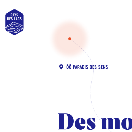
Pays
des
Lacs
ÔÔ PARADIS DES SENS
Des m
Des m