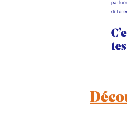
parfume
différ
C’
tes
Décou