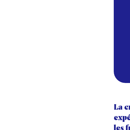
La c
expé
les 