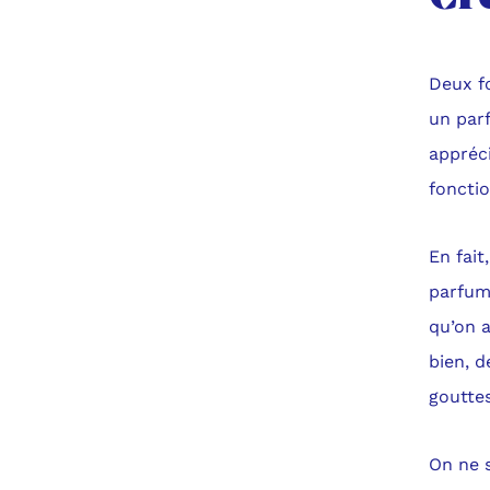
Deux f
un par
appréc
fonctio
En fait
parfum
qu’on 
bien, d
gouttes
On ne s