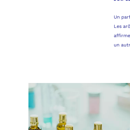
Un parf
Les ar
affirme
un aut
Galerie