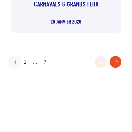
CARNAVALS & GRANDS FEUX
26 JANVIER 2026
1
2
…
7
PRÉCÉDENT
SUIVA
PAGE
-
PAGE
PAGE
PAGE
ACTUELLE