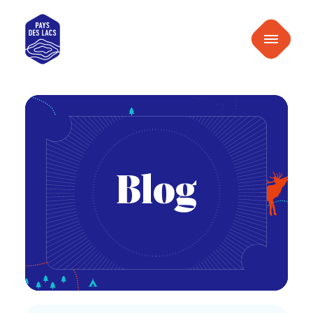
au
Pays
contenu
Menu
des
Lacs
Blog