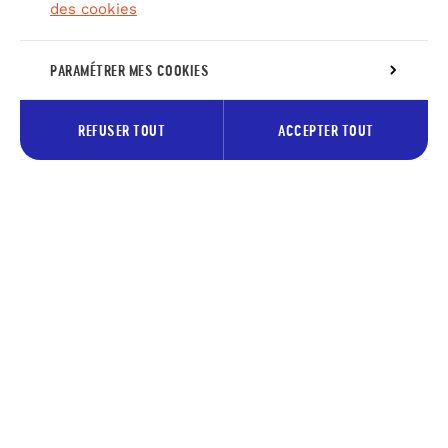
des cookies
PARAMÉTRER MES COOKIES
REFUSER TOUT
ACCEPTER TOUT
Inscrivez-vous à notre newsletter
pour recevoir les bons plans du
Pays des lacs
Votre
S’abonne
adresse
e-