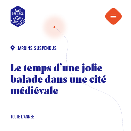
au
Pays
contenu
Menu
des
Lacs
JARDINS SUSPENDUS
Le temps d’une jolie
balade dans une cité
médiévale
TOUTE L‘ANNÉE