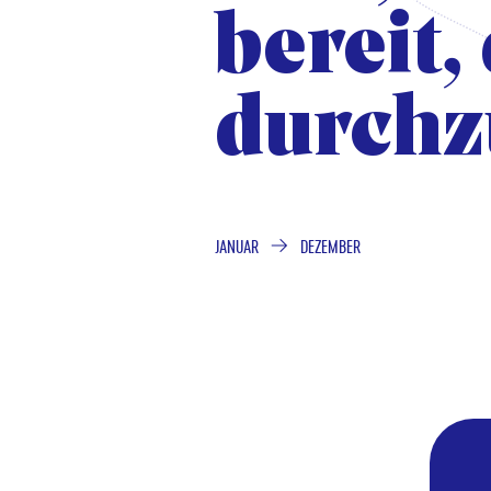
bereit,
bereit,
durchz
durchz
JANUAR
DEZEMBER
VON
BIS