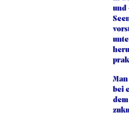
und 
Seen
vors
unte
heru
prak
Man 
bei 
dem 
zuku