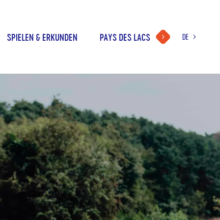
SPIELEN & ERKUNDEN
PAYS DES LACS
DE
WAHL
DER
FR
SPRACHE
NL
EN