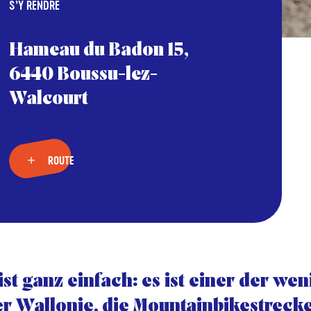
S’Y RENDRE
Hameau du Badon 15,
6440 Boussu-lez-
Walcourt
ROUTE
ist ganz einfach: es ist einer der we
er Wallonie, die Mountainbikestreck