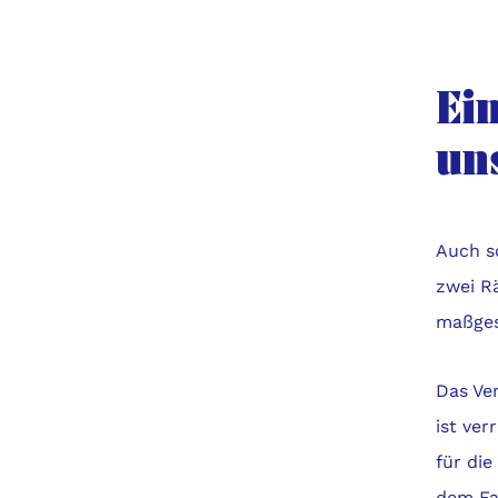
Ei
un
Auch s
zwei R
maßges
Das Ve
ist ver
für die
dem Fa