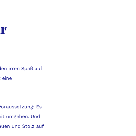
ür
den irren Spaß auf
 eine
Voraussetzung: Es
keit umgehen. Und
rauen und Stolz auf