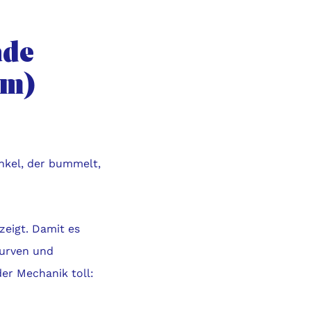
ade
em)
nkel, der bummelt,
zeigt. Damit es
Kurven und
der Mechanik toll: