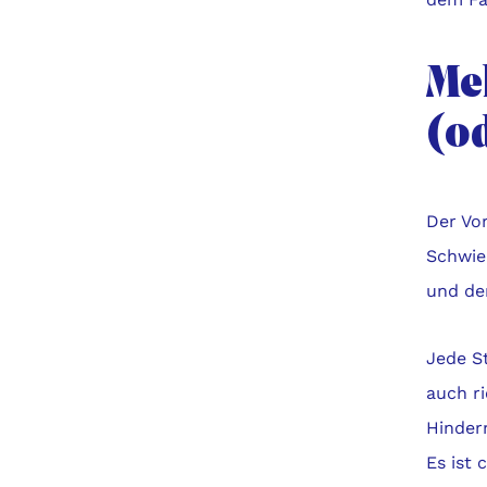
Me
(o
Der Vor
Schwie
und de
Jede S
auch r
Hindern
Es ist 