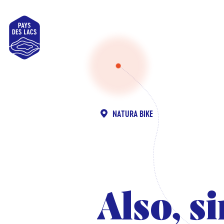
Pays
des
Lacs
NATURA BIKE
Also, s
Also, s