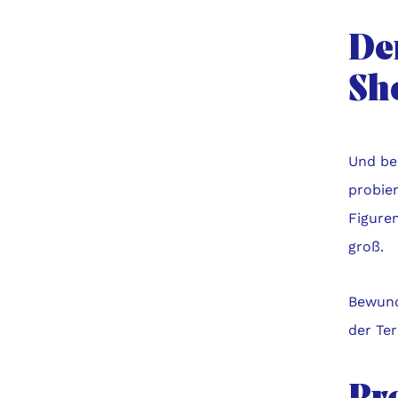
De
Sh
Und be
probie
Figuren
groß.
Bewund
der Te