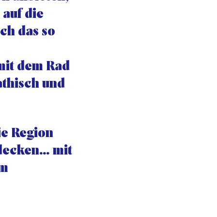
 auf die
ich das so
 mit dem Rad
athisch und
ie Region
decken… mit
em