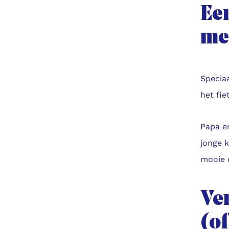
Ee
me
Specia
het fie
Papa e
jonge 
mooie 
Ve
(o