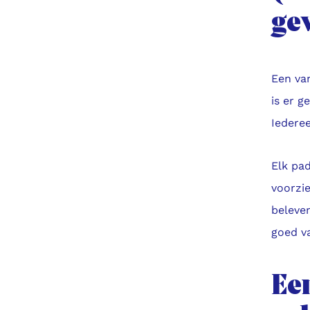
ge
Een van
is er g
Iederee
Elk pad
voorzie
beleven
goed v
Ee