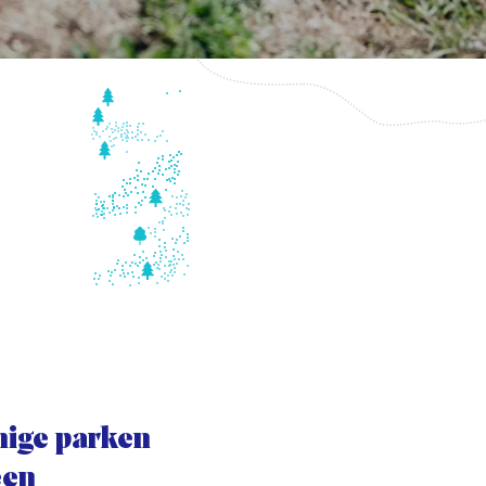
enige parken
een