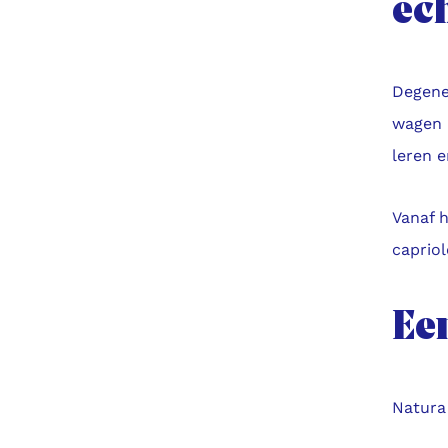
ec
Degene
wagen a
leren e
Vanaf h
capriol
Ee
Natura