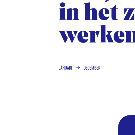
in het 
in het 
werke
werke
JANUARI
DECEMBER
VAN
TOT