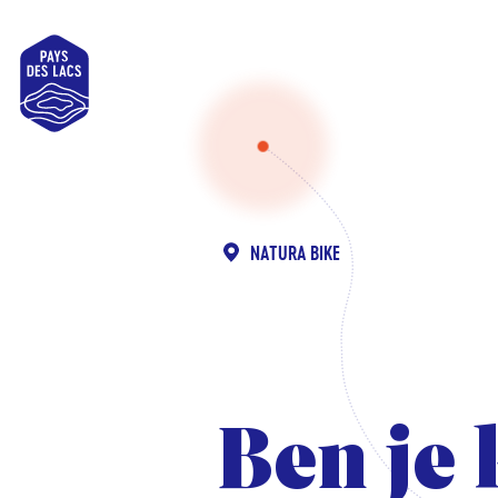
Pays
des
Lacs
NATURA BIKE
Ben je 
Ben je 