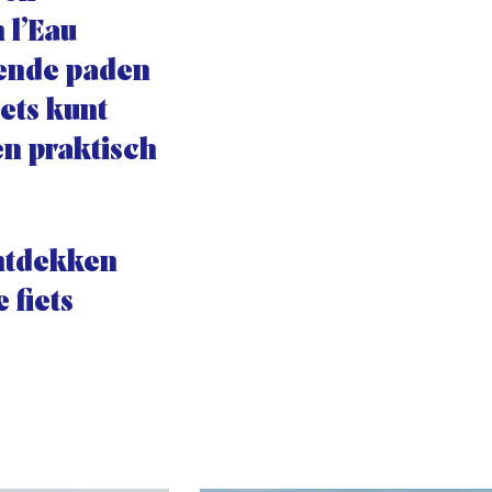
 l’Eau
lende paden
iets kunt
en praktisch
ontdekken
 fiets