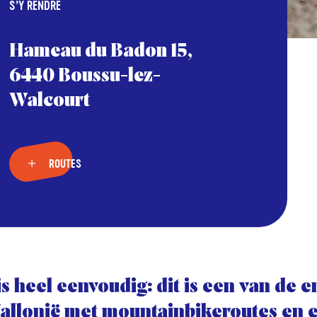
S’Y RENDRE
Hameau du Badon 15,
6440 Boussu-lez-
Walcourt
ROUTES
is heel eenvoudig: dit is een van de 
allonië met mountainbikeroutes en 