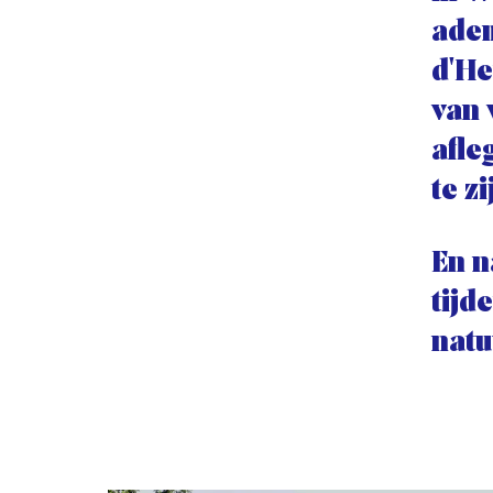
adem
d'He
van 
afle
te zi
En n
tijd
natu