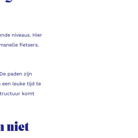
ende niveaus. Hier
msnelle fietsers.
 De paden zijn
 een leuke tijd te
astructuur komt
 niet