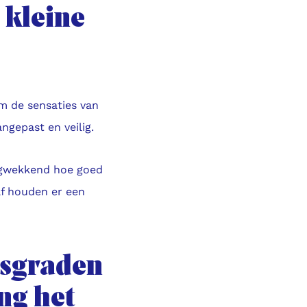
 kleine
om de sensaties van
ngepast en veilig.
ngwekkend hoe goed
lf houden er een
dsgraden
ng het