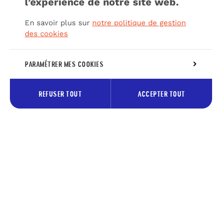
l’expérience de notre site web.
En savoir plus sur
notre politique de gestion
des cookies
PARAMÉTRER MES COOKIES
REFUSER TOUT
ACCEPTER TOUT
Inscrivez-vous à notre newsletter
pour recevoir les bons plans du
Pays des lacs
Votre
S’abonne
adresse