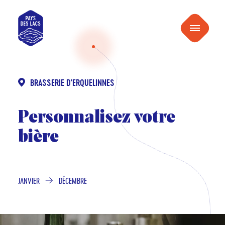
au
Pays
contenu
Menu
des
Lacs
BRASSERIE D'ERQUELINNES
Personnalisez votre
bière
JANVIER
DÉCEMBRE
DE
À