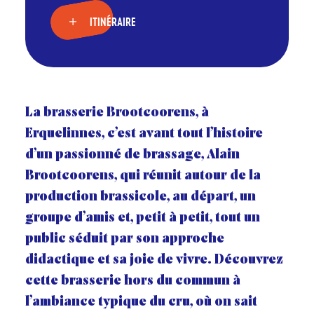
ITINÉRAIRE
La brasserie Brootcoorens, à
Erquelinnes, c’est avant tout l’histoire
d’un passionné de brassage, Alain
Brootcoorens, qui réunit autour de la
production brassicole, au départ, un
groupe d’amis et, petit à petit, tout un
public séduit par son approche
didactique et sa joie de vivre. Découvrez
cette brasserie hors du commun à
l’ambiance typique du cru, où on sait