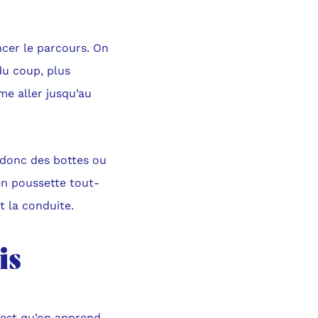
er le parcours. On
du coup, plus
e aller jusqu’au
 donc des bottes ou
en poussette tout-
t la conduite.
is
c’est qu’on apprend