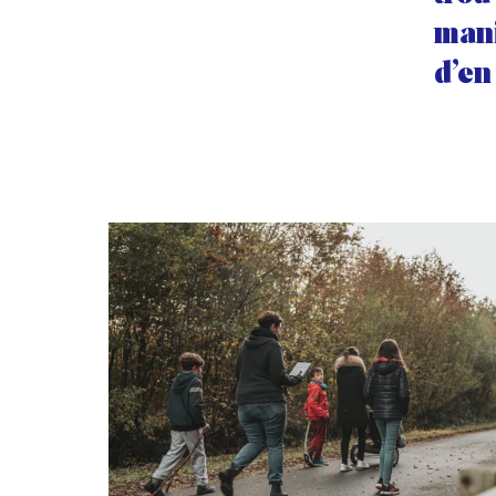
mani
d’en
Galerie