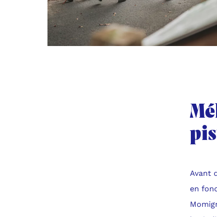
Mé
pis
Avant d
en fonc
Momigni