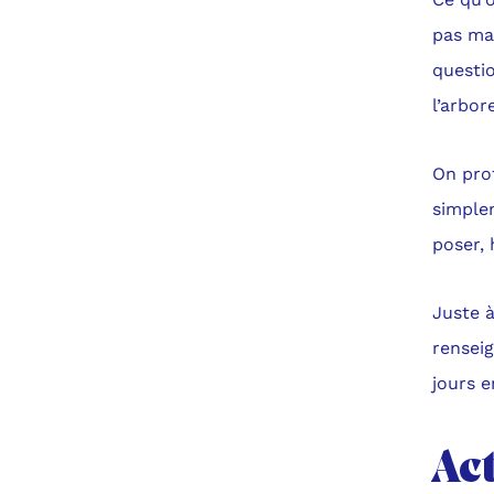
pas mal
questio
l’arbor
On prof
simplem
poser, 
Juste à
rensei
jours 
Act