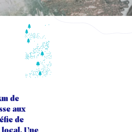
 km de
sse aux
éfie de
 local. Une