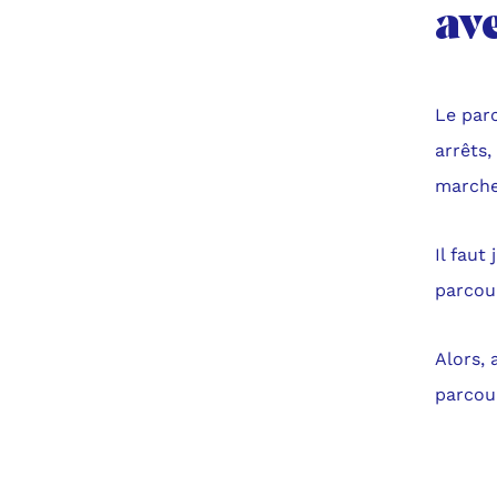
av
Le par
arrêts,
marche
Il faut
parcou
Alors, 
parcou