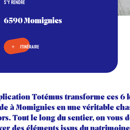
S’Y RENDRE
6590 Momignies
ITINÉRAIRE
plication Totémus transforme ces 6
de à Momignies en une véritable cha
ors. Tout le long du sentier, on vous d
ver des éléments issus du patrimoine