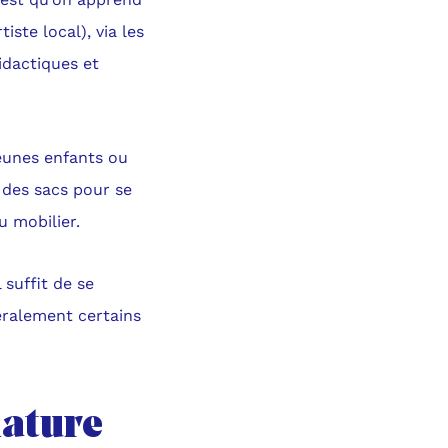
ste local), via les
idactiques et
jeunes enfants ou
r des sacs pour se
u mobilier.
 suffit de se
éralement certains
nature