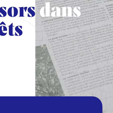
sors dans
sors dans
êts
êts