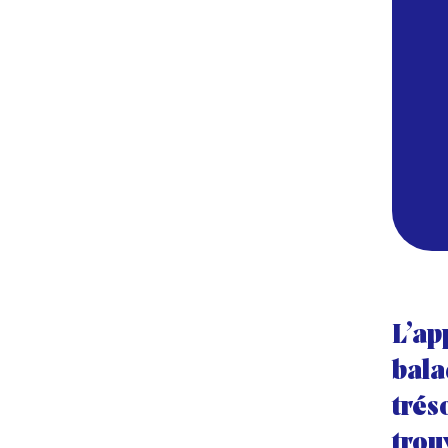
L’ap
bala
trés
trou