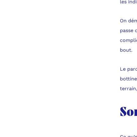
les ind
On dém
passe d
compli
bout.
Le par
bottine
terrain
Sor
Ce qu’o