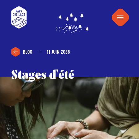
au
Pays
contenu
Menu
des
Lacs
BLOG
11 JUIN 2026
Stages d'été