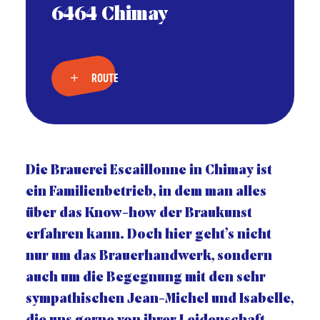
6464 Chimay
ROUTE
Die Brauerei Escaillonne in Chimay ist
ein Familienbetrieb, in dem man alles
über das Know-how der Braukunst
erfahren kann. Doch hier geht’s nicht
nur um das Brauerhandwerk, sondern
auch um die Begegnung mit den sehr
sympathischen Jean-Michel und Isabelle,