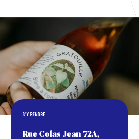
VON
BIS
S’Y RENDRE
Rue Colas Jean 72A,