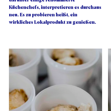
darunter einige renommierte
Küchenchefs, interpretieren es durchaus
neu. Es zu probieren heißt, ein
wirkliches Lokalprodukt zu genießen.
Galerie