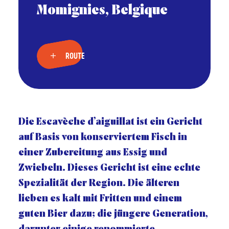
Momignies, Belgique
ROUTE
Die Escavèche d’aiguillat ist ein Gericht
auf Basis von konserviertem Fisch in
einer Zubereitung aus Essig und
Zwiebeln. Dieses Gericht ist eine echte
Spezialität der Region. Die älteren
lieben es kalt mit Fritten und einem
guten Bier dazu; die jüngere Generation,