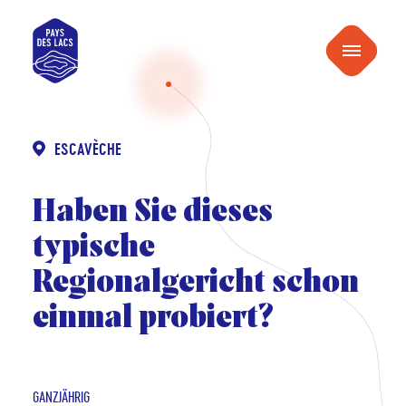
inhalt
Pays
springen
Menu
des
Lacs
ESCAVÈCHE
Haben Sie dieses
typische
Regionalgericht schon
einmal probiert?
GANZJÄHRIG