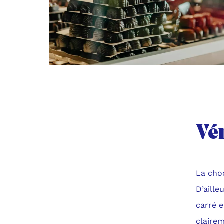
Vér
La choc
D’aille
carré e
clairem