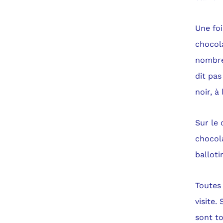
Une foi
chocola
nombre
dit pas
noir, à
Sur le
chocola
balloti
Toutes 
visite.
sont to