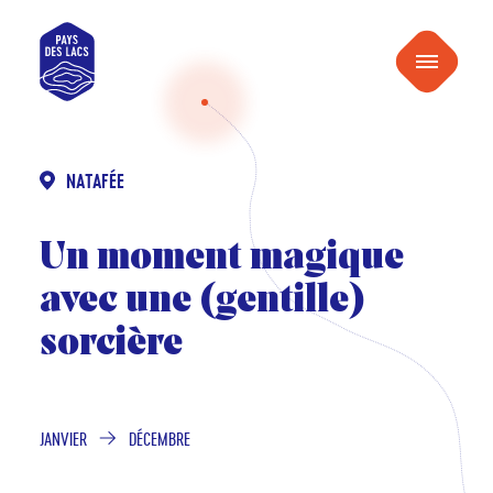
au
Pays
contenu
Menu
des
Lacs
NATAFÉE
Un moment magique
avec une (gentille)
sorcière
JANVIER
DÉCEMBRE
DE
À