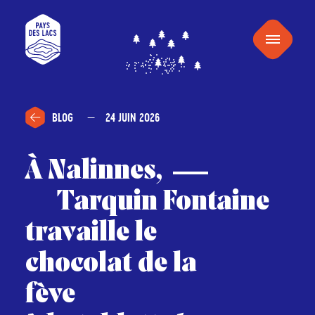
au
Pays
contenu
Menu
des
Lacs
BLOG
24 JUIN 2026
À Nalinnes,
Tarquin Fontaine
travaille le
chocolat de la
fève