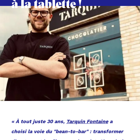
à la tablette !
« À tout juste 30 ans,
Tarquin Fontaine
a
choisi la voie du "bean-to-bar" : transformer