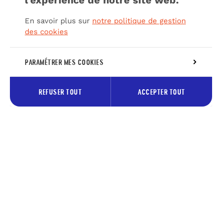
l’expérience de notre site web.
En savoir plus sur
notre politique de gestion
des cookies
PARAMÉTRER MES COOKIES
REFUSER TOUT
ACCEPTER TOUT
Inscrivez-vous à notre newsletter
pour recevoir les bons plans du
Pays des lacs
Votre
S’abonne
adresse