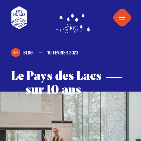
au
Pays
contenu
Menu
des
Lacs
BLOG
10 FÉVRIER 2023
Le Pays des Lacs
sur 10 ans