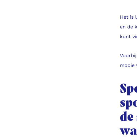
Het is 
en de k
kunt v
Voorbij
mooie 
Spe
sp
de
wa