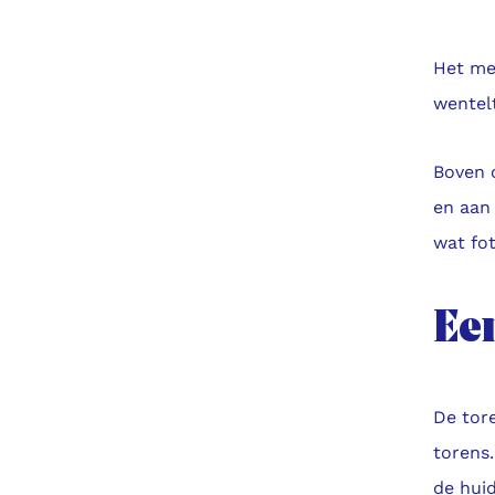
Het mee
wentelt
Boven o
en aan
wat fo
Ee
De tore
torens.
de hui