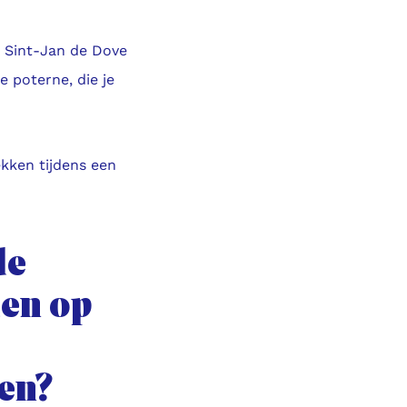
n Sint-Jan de Dove
e poterne, die je
ekken tijdens een
de
den op
den?