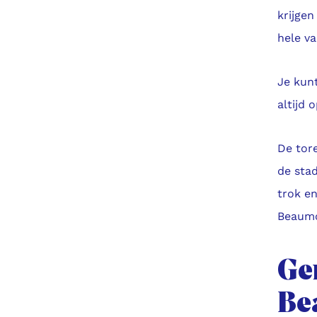
krijgen
hele va
Je kunt
altijd 
De tore
de sta
trok e
Beaumo
Gen
Be