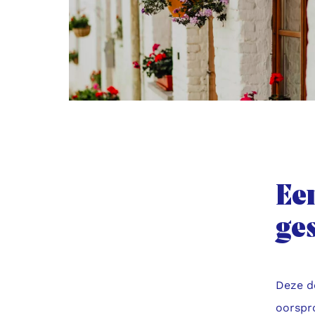
Een
ge
Deze d
oorspro