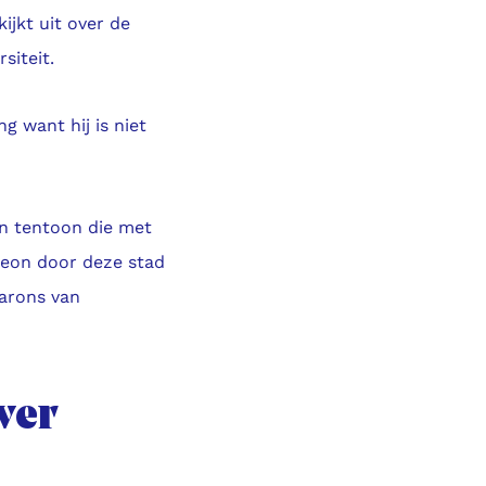
ijkt uit over de
siteit.
g want hij is niet
en tentoon die met
leon door deze stad
carons van
ver