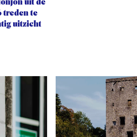
donjon uit de
6 treden te
ig uitzicht