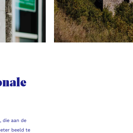
onale
 die aan de
eter beeld te