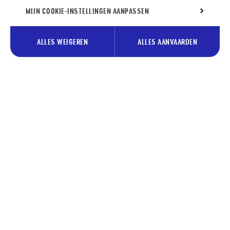
MIJN COOKIE-INSTELLINGEN AANPASSEN
ALLES WEIGEREN
ALLES AANVAARDEN
Schrijf je in voor onze nieuwsbrief
en ontvang onze tips voor Pays
des Lacs.
Je
Inschrijv
e-
mailadres…
Je schrijft je in voor de nieuwsbrief van de dienst toerisme van
Pays des Lacs. Je kunt je inschrijving op ieder moment
intrekken door te klikken op de link “afmelden”, die te vinden is