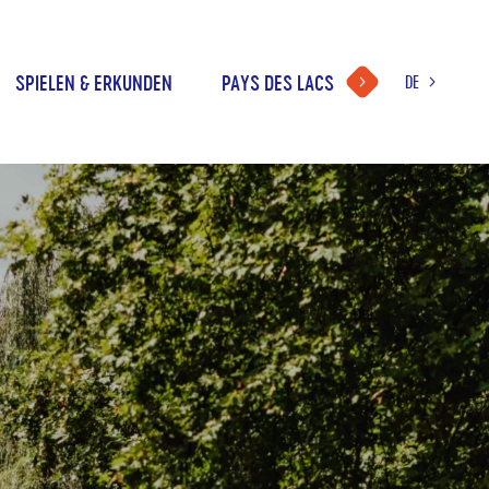
SPIELEN & ERKUNDEN
PAYS DES LACS
DE
WAHL
DER
FR
SPRACHE
NL
EN