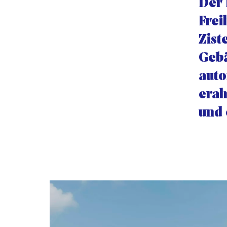
Der 
Freil
Zist
Gebä
auto
erah
und 
Galerie