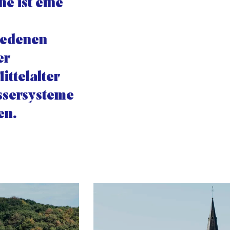
e ist eine
hiedenen
er
ittelalter
ssersysteme
en.