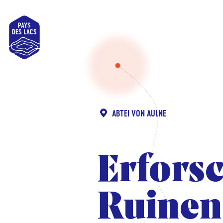
Pays
des
Lacs
ABTEI VON AULNE
Erforsc
Erforsc
Ruinen
Ruinen