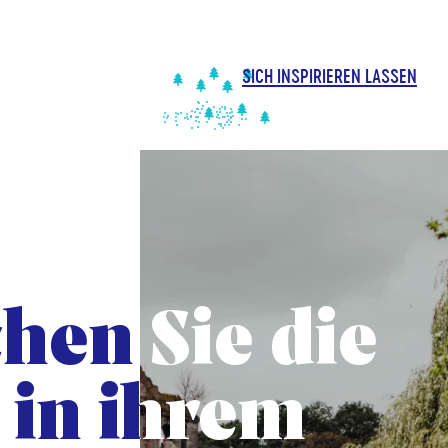
inhalt
springen
SICH INSPIRIEREN LASSEN
Hauptmenü
hen Sie die
hen Sie die
 in ihrem
 in ihrem