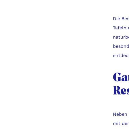
Die Bes
Tafeln
naturb
besonde
entdec
Ga
Re
Neben d
mit de