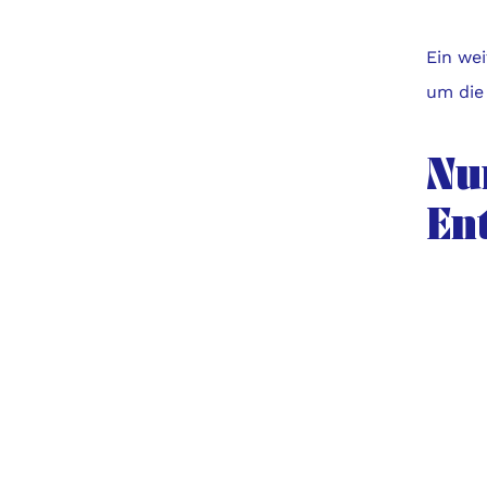
Ein we
um die
Nun
En