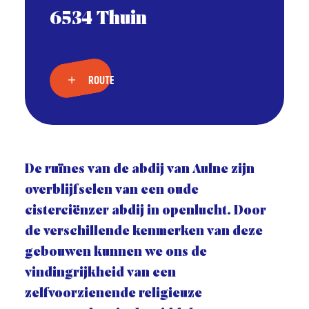
6534 Thuin
ROUTE
De ruïnes van de abdij van Aulne zijn
overblijfselen van een oude
cisterciënzer abdij in openlucht. Door
de verschillende kenmerken van deze
gebouwen kunnen we ons de
vindingrijkheid van een
zelfvoorzienende religieuze