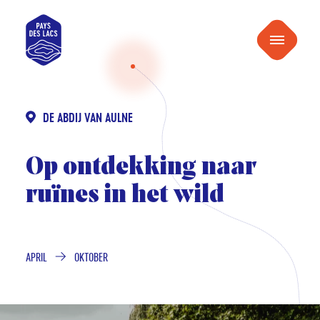
naar
Pays
inhoud
Menu
des
Lacs
DE ABDIJ VAN AULNE
Op ontdekking naar
ruïnes in het wild
APRIL
OKTOBER
VAN
TOT