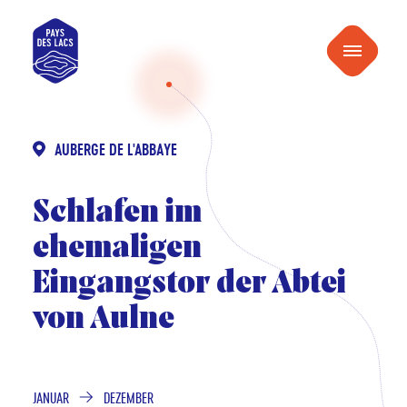
inhalt
Pays
springen
Menu
des
Lacs
AUBERGE DE L'ABBAYE
Schlafen im
ehemaligen
Eingangstor der Abtei
von Aulne
JANUAR
DEZEMBER