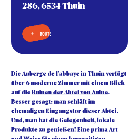
286, 6534 Thuin
ROUTE
Die Auberge de l’abbaye in Thuin verfügt
über 6 moderne Zimmer mit einem Blick
auf die
Ruinen der Abtei von Aulne
.
Besser gesagt: man schläft im
ehemaligen Eingangstor dieser Abtei.
Und, man hat die Gelegenheit, lokale
Produkte zu genießen! Eine prima Art