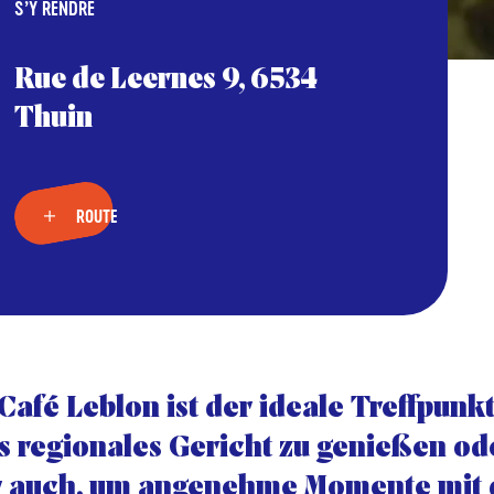
S’Y RENDRE
Rue de Leernes 9, 6534
Thuin
ROUTE
Café Leblon ist der ideale Treffpunkt
s regionales Gericht zu genießen ode
r auch, um angenehme Momente mit