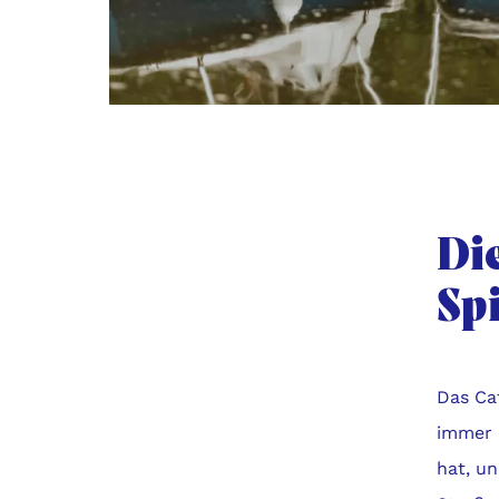
Di
Sp
Das Ca
immer 
hat, u