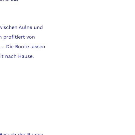
zwischen Aulne und
 profitiert von
… Die Boote lassen
it nach Hause.
m Besuch der
Ruinen