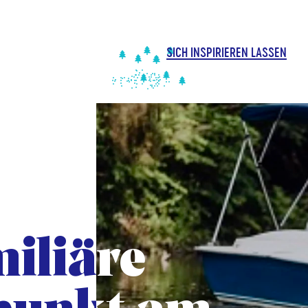
inhalt
springen
SICH INSPIRIEREN LASSEN
Hauptmenü
iliäre
iliäre