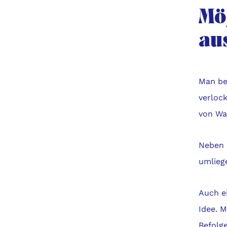
Mö
au
Man be
verloc
von Wac
Neben 
umlieg
Auch e
Idee. 
Befolg