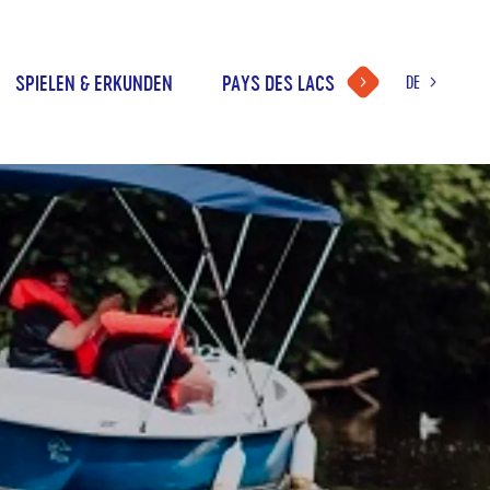
SPIELEN & ERKUNDEN
PAYS DES LACS
DE
WAHL
DER
FR
SPRACHE
NL
EN