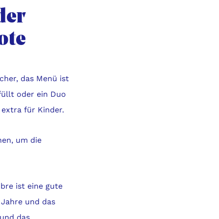
der
ote
cher, das Menü ist
üllt oder ein Duo
extra für Kinder.
hen, um die
re ist eine gute
8 Jahre und das
 und das