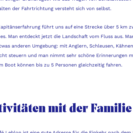
lten der Fahrtrichtung versteht sich von selbst.
Kapitänserfahrung führt uns auf eine Strecke über 5 km 
es. Man entdeckt jetzt die Landschaft vom Fluss aus. Man
etwas anderen Umgebung: mit Anglern, Schleusen, Kähnen
eicht steuern und man nimmt sehr schöne Erinnerungen m
m Boot können bis zu 5 Personen gleichzeitig fahren.
ivitäten mit der Familie
fé Leblon ist eine gute Adresse für die Einkehr nach de