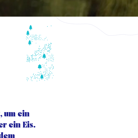
, um ein
r ein Eis.
 dem