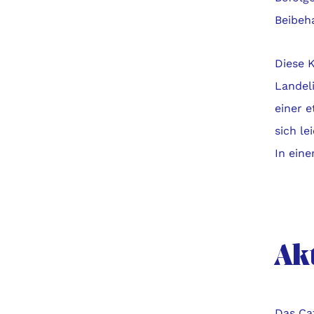
Beibeha
Diese 
Landeli
einer 
sich l
In eine
Akt
Das Ca