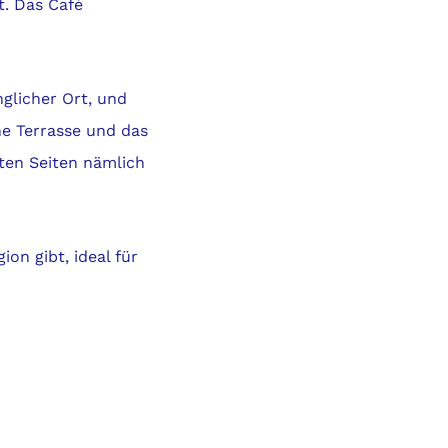
t. Das Café
nglicher Ort, und
ne Terrasse und das
uten Seiten nämlich
on gibt, ideal für