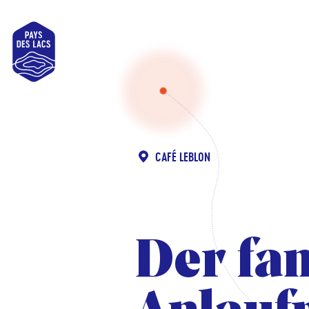
Pays
des
Lacs
CAFÉ LEBLON
Der fam
Der fam