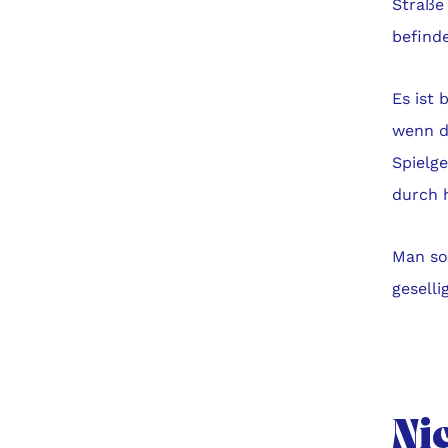
Straße 
befind
Es ist 
wenn di
Spielge
durch 
Man sol
gesell
Nic