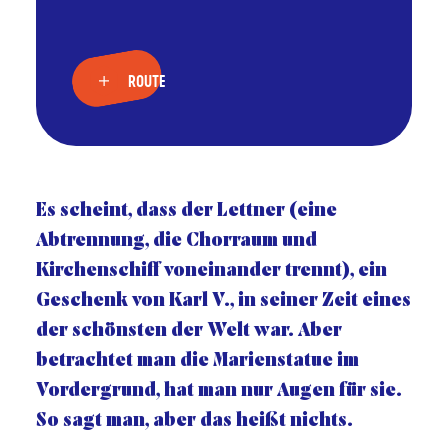
ROUTE
Es scheint, dass der Lettner (eine
Abtrennung, die Chorraum und
Kirchenschiff voneinander trennt), ein
Geschenk von Karl V., in seiner Zeit eines
der schönsten der Welt war. Aber
betrachtet man die Marienstatue im
Vordergrund, hat man nur Augen für sie.
So sagt man, aber das heißt nichts.