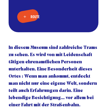
ROUTE
In diesem Museum sind zahlreiche Trams
zu sehen. Es wird von mit Leidenschaft
tätigen ehrenamtlichen Personen
unterhalten. Eine Besonderheit dieses
Ortes : Wenn man ankommt, entdeckt
man nicht nur eine eigene Welt, sondern
teilt auch Erfahrungen darin. Eine
lebendige Besichtigung… vor allem bei
einer Fahrt mit der Straßenbahn.