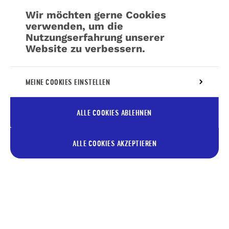
Wir möchten gerne Cookies
verwenden, um die
Nutzungserfahrung unserer
Website zu verbessern.
Weitere Informationen über unsere Richtlinie
MEINE COOKIES EINSTELLEN
für die
Verwaltung von Cookies
ALLE COOKIES ABLEHNEN
ALLE COOKIES AKZEPTIEREN
Abonnieren Sie unseren
Newsletter, um immer die
aktuellsten Tipps aus dem Pays