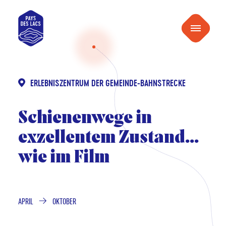
inhalt
Pays
springen
Menu
des
Lacs
ERLEBNISZENTRUM DER GEMEINDE-BAHNSTRECKE
Schienenwege in
exzellentem Zustand…
wie im Film
APRIL
OKTOBER
VON
BIS