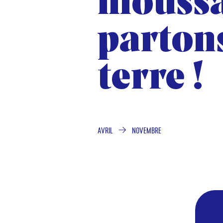
moussa
moussa
parton
parton
terre !
terre !
AVRIL
NOVEMBRE
DE
À