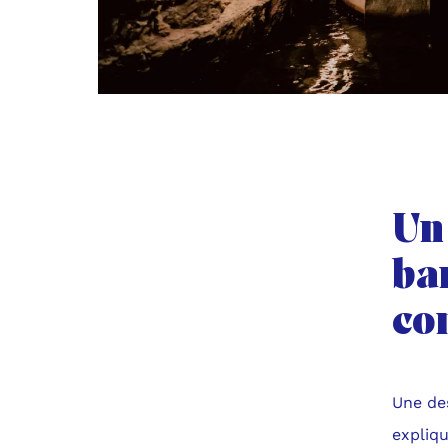
Un 
ba
co
Une des
expliqu