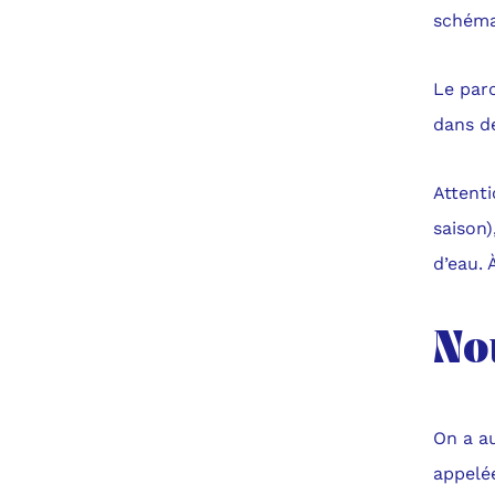
schémas
Le parc
dans d
Attenti
saison)
d’eau. 
No
On a au
appelée