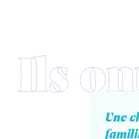
Une c
famili