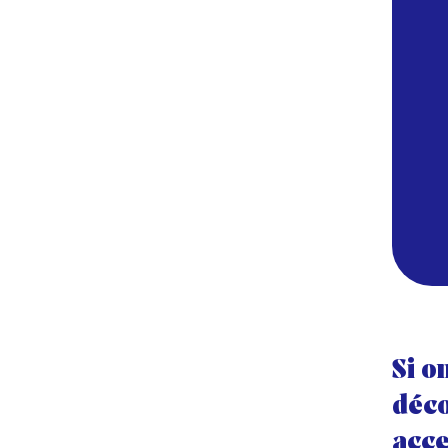
Si o
déco
acce