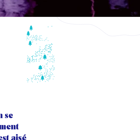
n se
iment
est aisé