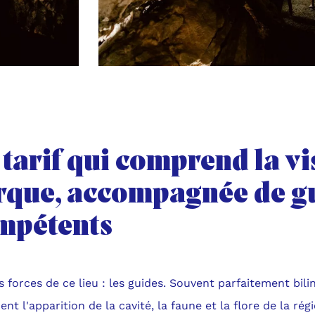
tarif qui comprend la vi
rque, accompagnée de g
mpétents
 forces de ce lieu : les guides. Souvent parfaitement bili
ent l'apparition de la cavité, la faune et la flore de la régi