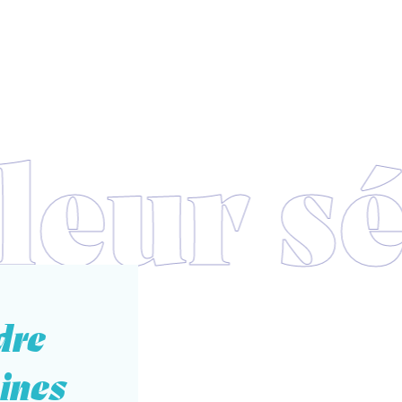
dre
hines