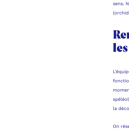
sens. N
(orchid
Re
le
L’équip
fonctio
moment
spéléol
la déco
On rése