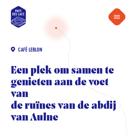
naar
Pays
inhoud
Menu
des
Lacs
CAFÉ LEBLON
Een plek om samen te
genieten aan de voet
van
de ruïnes van de abdij
van Aulne