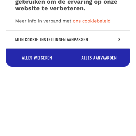
gebruiken om de ervaring op onze
website te verbeteren.
Meer info in verband met
ons cookiebeleid
MIJN COOKIE-INSTELLINGEN AANPASSEN
ALLES WEIGEREN
ALLES AANVAARDEN
Schrijf je in voor onze nieuwsbrief
en ontvang onze tips voor Pays
des Lacs.
Je
Inschrijv