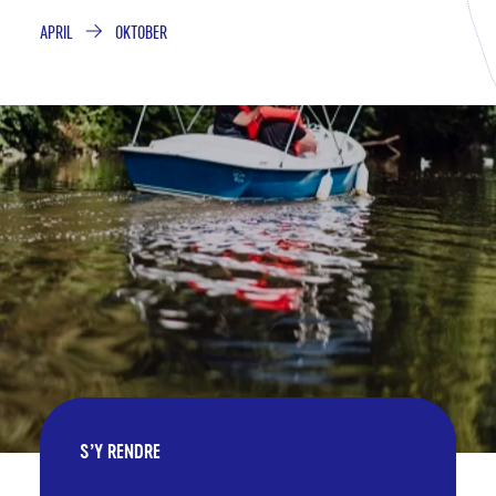
APRIL
OKTOBER
VAN
TOT
S’Y RENDRE