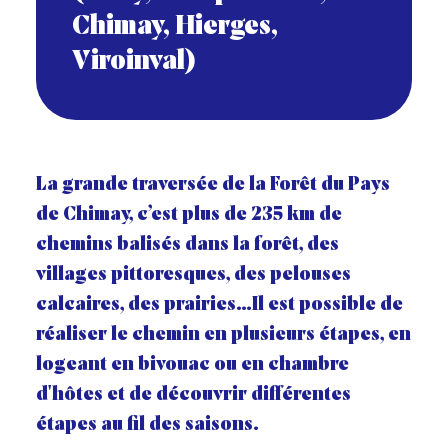
Chimay, Hierges,
Viroinval)
La grande traversée de la Forêt du Pays
de Chimay, c’est plus de 235 km de
chemins balisés dans la forêt, des
villages pittoresques, des pelouses
calcaires, des prairies…Il est possible de
réaliser le chemin en plusieurs étapes, en
logeant en bivouac ou en chambre
d'hôtes et de découvrir différentes
étapes au fil des saisons.