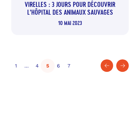
VIRELLES : 3 JOURS POUR DÉCOUVRIR
L’HÔPITAL DES ANIMAUX SAUVAGES
10 MAI 2023
1
…
4
5
6
7
PRÉCÉDENT
SUIVA
PAGE
PAGE
PAGE
-
PAGE
PAGE
PAGE
ACTUELLE