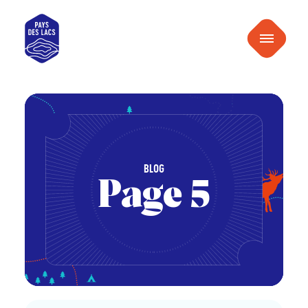
au
Pays
contenu
Menu
des
Lacs
BLOG
Page 5