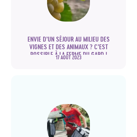
ENVIE D’UN SÉJOUR AU MILIEU DES
VIGNES ET DES ANIMAUX ? C’EST
POSSIBLE À LA FERME DU GARD !
17 AOÛT 2023