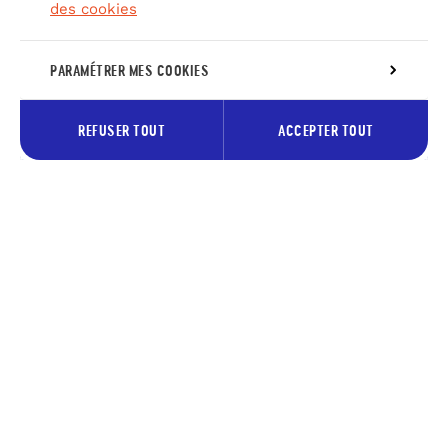
des cookies
PARAMÉTRER MES COOKIES
REFUSER TOUT
ACCEPTER TOUT
Inscrivez-vous à notre newsletter
pour recevoir les bons plans du
Pays des lacs
Votre
S’abonne
adresse
e-