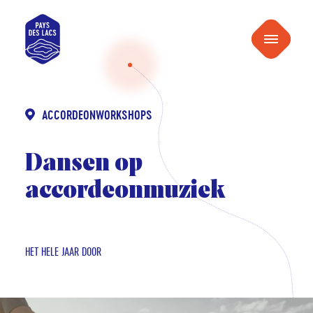
naar
Pays
inhoud
Menu
des
Lacs
ACCORDEONWORKSHOPS
Dansen op
accordeonmuziek
HET HELE JAAR DOOR