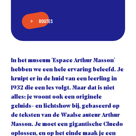
ROUTES
In het museum 'Espace Arthur Masson'
hebben we een hele ervaring beleefd. Je
kruipt er in de huid van een leerling in
1932 die een les volgt. Maar dat is niet
alles: je woont ook een originele
geluids- en lichtshow bij, gebaseerd op
de teksten van de Waalse auteur Arthur
Masson. Je moet een gigantische Cluedo
oplossen, en op het einde maak je een