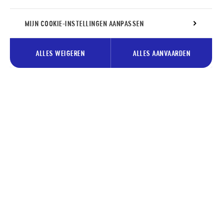
MIJN COOKIE-INSTELLINGEN AANPASSEN
ALLES WEIGEREN
ALLES AANVAARDEN
Schrijf je in voor onze nieuwsbrief
en ontvang onze tips voor Pays
des Lacs.
Je
Inschrijv
e-
mailadres…
Je schrijft je in voor de nieuwsbrief van de dienst toerisme van
Pays des Lacs. Je kunt je inschrijving op ieder moment