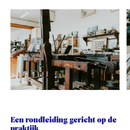
Fotogalerij
Een rondleiding gericht op de
praktijk