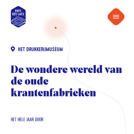
naar
Pays
inhoud
Menu
des
Lacs
HET DRUKKERIJMUSEUM
De wondere wereld van
de oude
krantenfabrieken
HET HELE JAAR DOOR