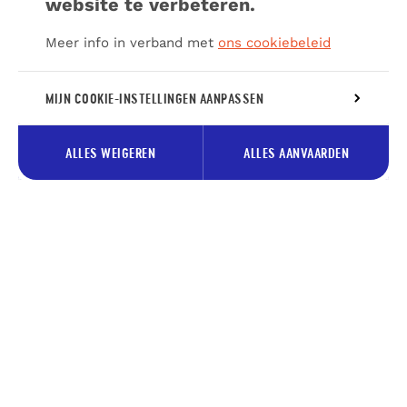
website te verbeteren.
Meer info in verband met
ons cookiebeleid
MIJN COOKIE-INSTELLINGEN AANPASSEN
ALLES WEIGEREN
ALLES AANVAARDEN
Schrijf je in voor onze nieuwsbrief
en ontvang onze tips voor Pays
des Lacs.
Je
Inschrijv
e-