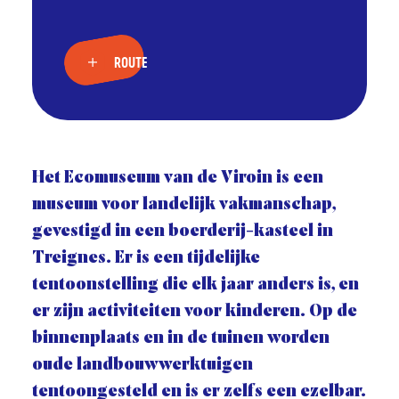
ROUTE
Het Ecomuseum van de Viroin is een
museum voor landelijk vakmanschap,
gevestigd in een boerderij-kasteel in
Treignes. Er is een tijdelijke
tentoonstelling die elk jaar anders is, en
er zijn activiteiten voor kinderen. Op de
binnenplaats en in de tuinen worden
oude landbouwwerktuigen
tentoongesteld en is er zelfs een ezelbar.