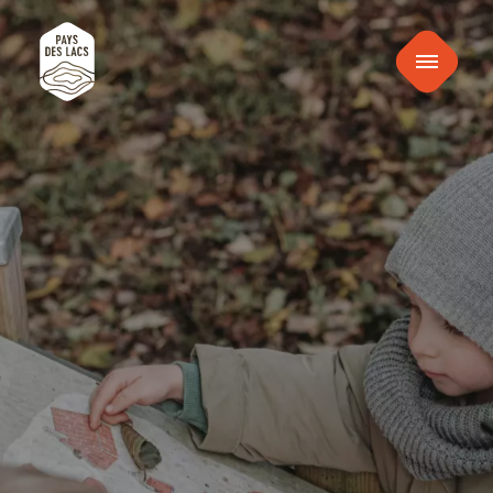
au
Pays
contenu
Menu
des
Lacs