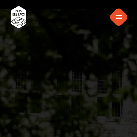
inhalt
Pays
springen
Menu
des
Lacs